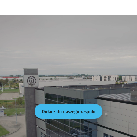
Strona Kariery i oferty pracy – PPF HAS
INSPIRUJE NAS
TWOJE ZDROWIE I
KOMFORT ŻYCIA
Dołącz do naszego zespołu